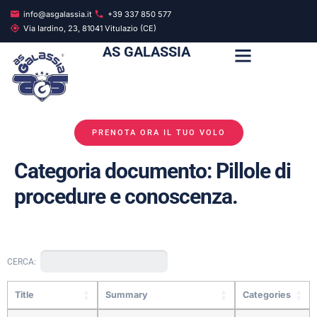
info@asgalassia.it
+39 337 850 577
Via Iardino, 23, 81041 Vitulazio (CE)
AS GALASSIA
PRENOTA ORA IL TUO VOLO
Categoria documento:
Pillole di
procedure e conoscenza.
CERCA:
Title
Summary
Categories